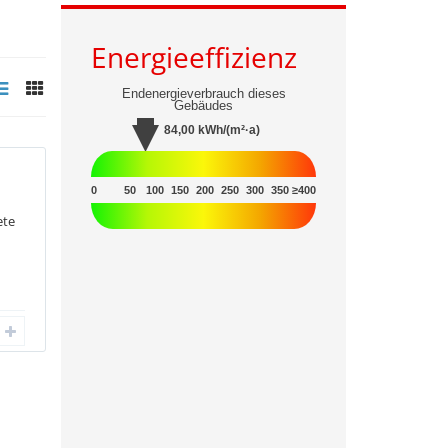
Energieeffizienz
Endenergieverbrauch dieses
Gebäudes
84,00
kWh/(m²·a)
0
50
100
150
200
250
300
350
≥400
ete