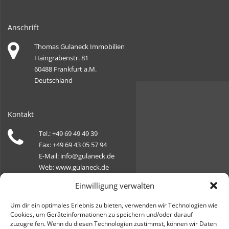
Anschrift
Thomas Gulaneck Immobilien
Haingrabenstr. 81
60488 Frankfurt a.M.
Deutschland
Kontakt
Tel.: +49 69 49 49 39
Fax: +49 69 43 05 57 94
E-Mail: info@gulaneck.de
Web: www.gulaneck.de
Einwilligung verwalten
Öffnungszeiten
Um dir ein optimales Erlebnis zu bieten, verwenden wir Technologien wie
Cookies, um Geräteinformationen zu speichern und/oder darauf
Montag, Dienstag, Donnerstag, Freitag:
zuzugreifen. Wenn du diesen Technologien zustimmst, können wir Daten