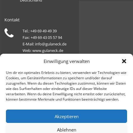
Deutschland
Kontakt
Tel.: +49 69 49 49 39
Fax: +49 69 43 05 57 94
E-Mail: info@gulaneck.de
Web: www.gulaneck.de
Einwilligung verwalten
Öffnungszeiten
Um dir ein optimales Erlebnis zu bieten, verwenden wir Technologien wie
Cookies, um Geräteinformationen zu speichern und/oder darauf
Montag, Dienstag, Donnerstag, Freitag:
zuzugreifen. Wenn du diesen Technologien zustimmst, können wir Daten
09:00 - 18:00 Uhr
wie das Surfverhalten oder eindeutige IDs auf dieser Website
verarbeiten. Wenn du deine Einwillligung nicht erteilst oder zurückziehst,
Mittwoch: geschlossen
können bestimmte Merkmale und Funktionen beeinträchtigt werden.
Samstag: 10:00 - 14:00 Uhr
Akzeptieren
© 2025 Thomas Gulaneck Immobilien | Alle Rechte vorbehalten
Ablehnen