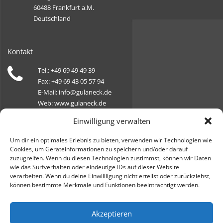
60488 Frankfurt a.M.
Deutschland
Kontakt
Tel.: +49 69 49 49 39
Fax: +49 69 43 05 57 94
E-Mail: info@gulaneck.de
Web: www.gulaneck.de
Einwilligung verwalten
Öffnungszeiten
Um dir ein optimales Erlebnis zu bieten, verwenden wir Technologien wie
Cookies, um Geräteinformationen zu speichern und/oder darauf
Montag, Dienstag, Donnerstag, Freitag:
zuzugreifen. Wenn du diesen Technologien zustimmst, können wir Daten
09:00 - 18:00 Uhr
wie das Surfverhalten oder eindeutige IDs auf dieser Website
Mittwoch: geschlossen
verarbeiten. Wenn du deine Einwillligung nicht erteilst oder zurückziehst,
können bestimmte Merkmale und Funktionen beeinträchtigt werden.
Samstag: 10:00 - 14:00 Uhr
Akzeptieren