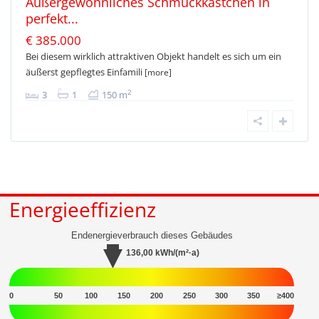
Außergewöhnliches Schmuckkästchen in
perfekt...
€ 385.000
Bei diesem wirklich attraktiven Objekt handelt es sich um ein
äußerst gepflegtes Einfamili
[more]
2
3
1
150 m
Energieeffizienz
Endenergieverbrauch dieses Gebäudes
136,00
kWh/(m²·a)
0
50
100
150
200
250
300
350
≥400