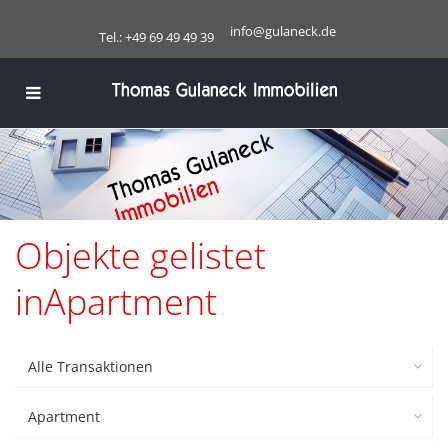
info@gulaneck.de
Tel.: +49 69 49 49 39
Objekte gelistet
inApartment
Alle Transaktionen
Apartment