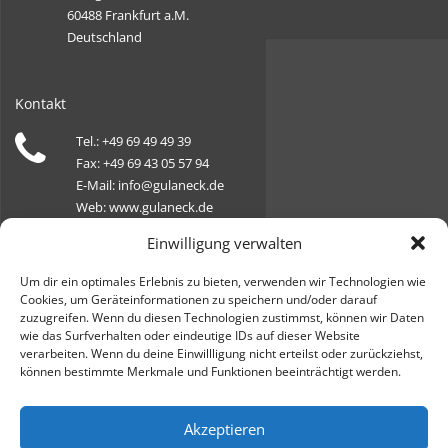
60488 Frankfurt a.M.
Deutschland
Kontakt
Tel.: +49 69 49 49 39
Fax: +49 69 43 05 57 94
E-Mail: info@gulaneck.de
Web: www.gulaneck.de
Einwilligung verwalten
Öffnungszeiten
Um dir ein optimales Erlebnis zu bieten, verwenden wir Technologien wie
Cookies, um Geräteinformationen zu speichern und/oder darauf
Montag, Dienstag, Donnerstag, Freitag:
zuzugreifen. Wenn du diesen Technologien zustimmst, können wir Daten
09:00 - 18:00 Uhr
wie das Surfverhalten oder eindeutige IDs auf dieser Website
Mittwoch: geschlossen
verarbeiten. Wenn du deine Einwillligung nicht erteilst oder zurückziehst,
können bestimmte Merkmale und Funktionen beeinträchtigt werden.
Samstag: 10:00 - 14:00 Uhr
Akzeptieren