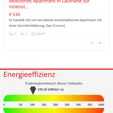
Möbliertes Apartment in Laufnähe zur
Innenst...
€ 530
Es handelt sich um ein kleines innerstädtisches Apartment mit
einer Grundmöblierung. Das O
[more]
2
1
1
23 m
Energieeffizienz
Endenergieverbrauch dieses Gebäudes
106,30
kWh/(m²·a)
0
50
100
150
200
250
300
350
≥400